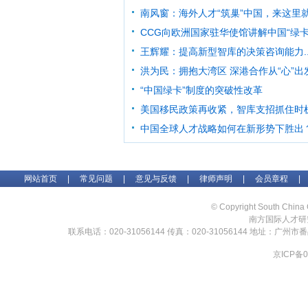
南风窗：海外人才“筑巢”中国，来这里就对
CCG向欧洲国家驻华使馆讲解中国“绿卡”
王辉耀：提高新型智库的决策咨询能力..
洪为民：拥抱大湾区 深港合作从“心”出发.
“中国绿卡”制度的突破性改革
美国移民政策再收紧，智库支招抓住时机“抢
中国全球人才战略如何在新形势下胜出？.
网站首页
|
常见问题
|
意见与反馈
|
律师声明
|
会员章程
|
© Copyright South China 
南方国际人才研
联系电话：020-31056144 传真：020-31056144 地址：广州
京ICP备0